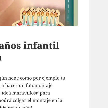
ños infantil
a
lgún nene como por ejemplo tu
ara hacer un fotomontaje
 idea maravillosa para
podrá colgar el montaje en la
hísima ilusión!