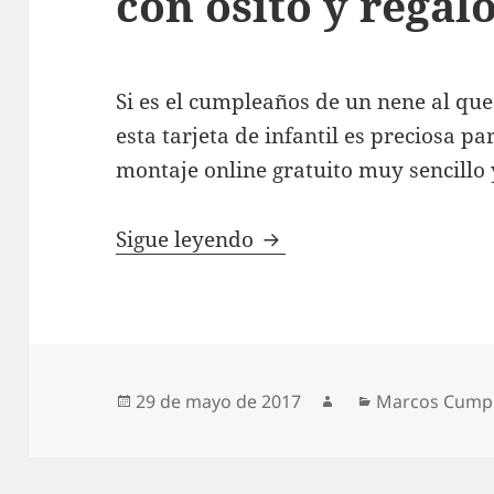
con osito y regal
Si es el cumpleaños de un nene al que
esta tarjeta de infantil es preciosa p
montaje online gratuito muy sencillo 
Tarjeta infantil de cum
Sigue leyendo
Publicado
Autor
Categorías
29 de mayo de 2017
Marcos Cump
el