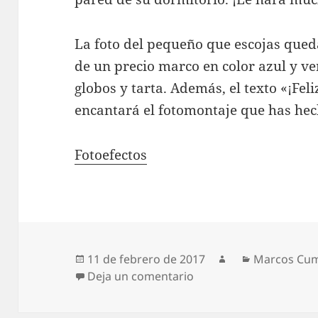
La foto del pequeño que escojas queda
de un precio marco en color azul y v
globos y tarta. Además, el texto «¡Fel
encantará el fotomontaje que has he
Fotoefectos
Publicado
Autor
Categorías
11 de febrero de 2017
Marcos Cu
el
en Marco de cumpleaños
Deja un comentario