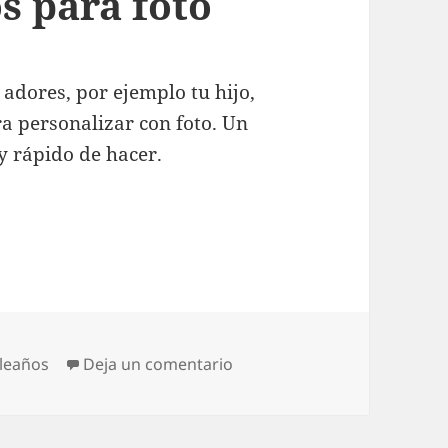
os para foto
 adores, por ejemplo tu hijo,
ara personalizar con foto. Un
y rápido de hacer.
pleaños con osito y regalos para foto
en Tarjeta infantil de cumpl
leaños
Deja un comentario