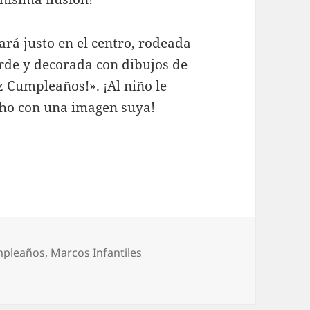
rá justo en el centro, rodeada
erde y decorada con dibujos de
iz Cumpleaños!». ¡Al niño le
cho con una imagen suya!
mpleaños
,
Marcos Infantiles
 infantil con globos y tarta