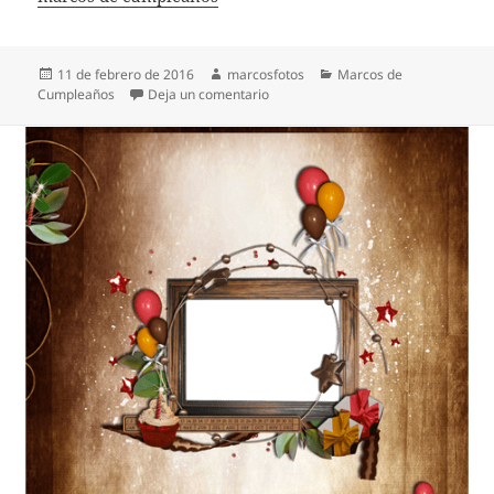
Publicado
Autor
Categorías
11 de febrero de 2016
marcosfotos
Marcos de
el
en tarjeta de cumpleaños con tarta y
Cumpleaños
Deja un comentario