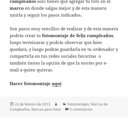
cumpleaños
solo tienes que agregar tu foto en el
marco
en donde salgas mejor y de esta manera
unirla y seguir los pasos indicados
.
Son pasos muy sencillos de realizar y de esta manera
podrás crear tu
fotomontaje de feliz cumpleaños
,
luego terminaras y podrás observar que bien
quedará, y luego podrás guardarla en tu ordenador y
compartirla en tus redes sociales favoritas o
también tienes la opción de que la envíes por e-
mail a quien quieras.
Hacer fotomontaje
aqui
Publicado
Autor
Categorías
22 de febrero de 2013
Fotomontajes
,
Marcos de
el
en Fotomontaje de fel
Cumpleaños
,
Marcos para Fotos
2 comentarios