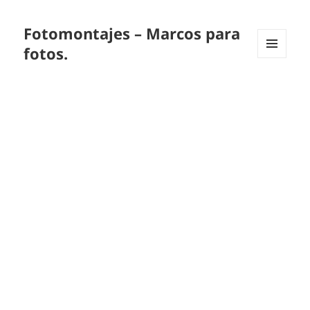
Fotomontajes – Marcos para
fotos.
MENÚ
Y
WIDGETS