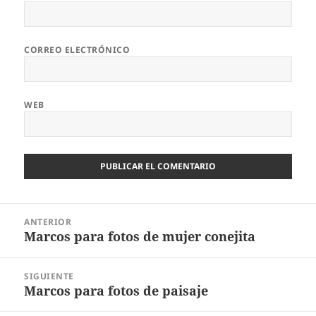
CORREO ELECTRÓNICO
WEB
Navegación
ANTERIOR
de
Marcos para fotos de mujer conejita
Entrada
entradas
anterior:
SIGUIENTE
Marcos para fotos de paisaje
Entrada
siguiente: