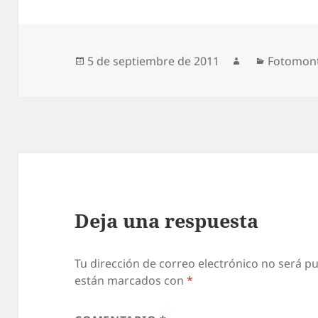
Publicado
Autor
Categorí
5 de septiembre de 2011
Fotomont
el
Deja una respuesta
Tu dirección de correo electrónico no será pu
están marcados con
*