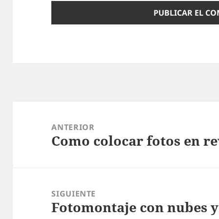
Navegación
de
ANTERIOR
Como colocar fotos en re
entradas
Entrada
anterior:
SIGUIENTE
Fotomontaje con nubes y 
Entrada