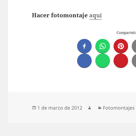
Hacer fotomontaje
aquí
Compartel
Publicado
Autor
Categorías
1 de marzo de 2012
Fotomontajes
el