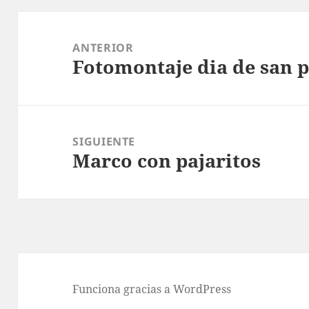
Navegación
de
ANTERIOR
Fotomontaje dia de san p
entradas
Entrada
anterior:
SIGUIENTE
Marco con pajaritos
Entrada
siguiente:
Funciona gracias a WordPress