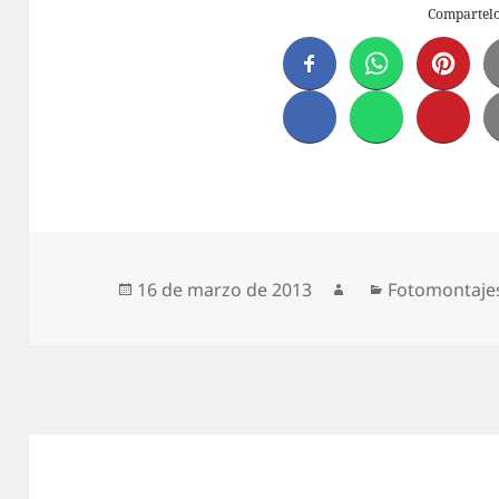
Compartel
Publicado
Autor
Categorías
16 de marzo de 2013
Fotomontajes
el