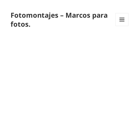
Fotomontajes – Marcos para
fotos.
MENÚ
Y
WIDGETS