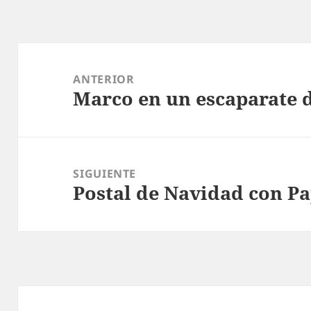
Navegación
de
ANTERIOR
Marco en un escaparate 
entradas
Entrada
anterior:
SIGUIENTE
Postal de Navidad con P
Entrada
siguiente: