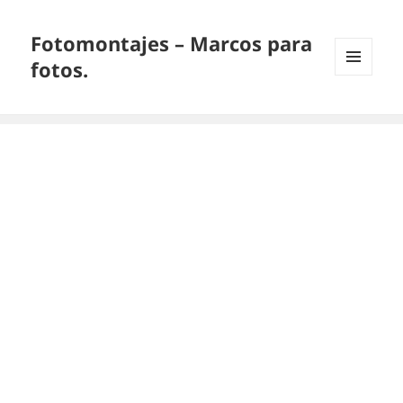
Fotomontajes – Marcos para
fotos.
MENÚ
Y
WIDGETS